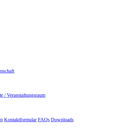
nschaft
e / Veranstaltungsraum
en
Kontaktformular
FAQs
Downloads