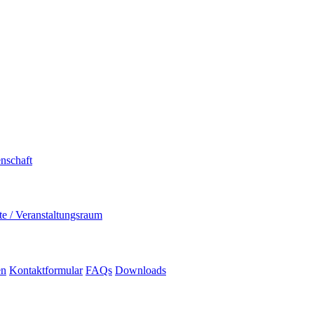
nschaft
e / Veranstaltungsraum
en
Kontaktformular
FAQs
Downloads